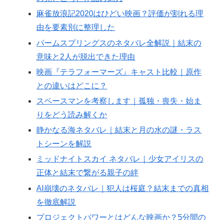
麻雀放浪記2020はひどい映画？評価が割れる理
由を要素別に整理した
パームスプリングスのネタバレ全解説｜結末の
意味と2人が脱出できた理由
映画『テラフォーマーズ』キャスト比較｜原作
との違いはどこに？
スペースマンを考察します｜孤独・喪失・始ま
りをどう読み解くか
静かなる海ネタバレ｜結末と月の水の謎・ラス
トシーンを解説
ミッドナイトスカイ ネタバレ｜少女アイリスの
正体と結末で繋がる親子の絆
AI崩壊のネタバレ｜犯人は桜庭？結末までの真相
を徹底解説
プロジェクトパワーとはどんな映画か？5分間の