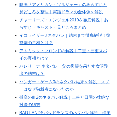
映画『アメリカン・ソルジャー』のあらすじと
見どころを整理｜実話ドラマの全体像を解説
チャーリーズ・エンジェル2019を徹底解説｜あ
らすじ・キャスト・見どころまとめ
イコライザー3 ネタバレ｜結末まで徹底解説！復
讐劇の真相とは？
アトミック・ブロンドの解説｜二重・三重スパ
イの真相とは？
バレリーナ ネタバレ｜父の復讐を果たす女暗殺
者の結末は？
ハンガー・ゲーム0のネタバレ結末を解説｜スノ
ーはなぜ独裁者になったのか
孤高の血2のネタバレ解説｜上林と日岡の壮絶な
対決の結末
BAD LANDSバッドランズのネタバレ解説｜姉弟