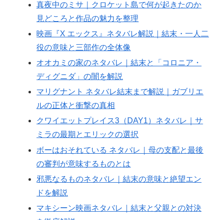
真夜中のミサ｜クロケット島で何が起きたのか
見どころと作品の魅力を整理
映画『X エックス』ネタバレ解説｜結末・一人二
役の意味と三部作の全体像
オオカミの家のネタバレ｜結末と「コロニア・
ディグニダ」の闇を解説
マリグナント ネタバレ結末まで解説｜ガブリエ
ルの正体と衝撃の真相
クワイエットプレイス3（DAY1）ネタバレ｜サ
ミラの最期とエリックの選択
ボーはおそれている ネタバレ｜母の支配と最後
の審判が意味するものとは
邪悪なるものネタバレ｜結末の意味と絶望エン
ドを解説
マキシーン映画ネタバレ｜結末と父親との対決