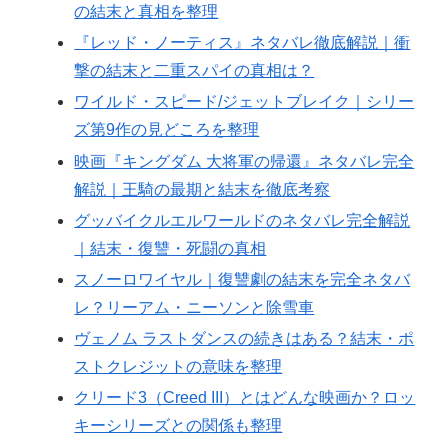
の結末と真相を整理
『レッド・ノーティス』ネタバレ徹底解説｜衝
撃の結末と二重スパイの真相は？
ワイルド・スピード/ジェットブレイク｜シリー
ズ第9作の見どころを整理
映画『キングダム 大将軍の帰還』ネタバレ完全
解説｜王騎の最期と結末を徹底考察
グッバイクルエルワールドのネタバレ完全解説
｜結末・復讐・死闘の真相
スノーロワイヤル｜復讐劇の結末を完全ネタバ
レ？リーアム・ニーソンと除雪車
ヴェノム ラストダンスの続きはある？結末・ポ
ストクレジットの意味を整理
クリード3（Creed III）とはどんな映画か？ロッ
キーシリーズとの関係も整理