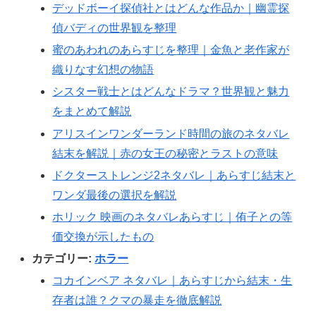
デッドボーイ探偵社とはどんな作品か｜幽霊探
偵バディの世界観を整理
蜜のあわれのあらすじを整理｜金魚と老作家が
織りなす幻想の物語
シスター戦士とはどんなドラマ？世界観と魅力
をまとめて解説
アリスインワンダーランド時間の旅のネタバレ
結末を解説｜赤の女王の秘密とラストの意味
ドクターストレンジ2ネタバレ｜あらすじ結末と
ワンダ最後の選択を解説
ホリック 映画のネタバレあらすじ｜侑子との等
価交換が示したもの
カテゴリー:
ホラー
コカインベア ネタバレ｜あらすじから結末・生
存者は誰？クマの暴走を徹底解説