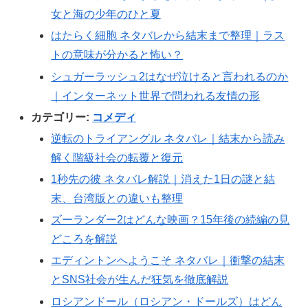
女と海の少年のひと夏
はたらく細胞 ネタバレから結末まで整理｜ラス
トの意味が分かると怖い？
シュガーラッシュ2はなぜ泣けると言われるのか
｜インターネット世界で問われる友情の形
カテゴリー:
コメディ
逆転のトライアングル ネタバレ｜結末から読み
解く階級社会の転覆と復元
1秒先の彼 ネタバレ解説｜消えた1日の謎と結
末、台湾版との違いも整理
ズーランダー2はどんな映画？15年後の続編の見
どころを解説
エディントンへようこそ ネタバレ｜衝撃の結末
とSNS社会が生んだ狂気を徹底解説
ロシアンドール（ロシアン・ドールズ）はどん