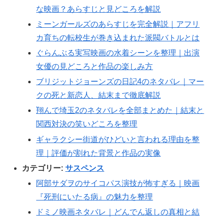
な映画？あらすじと見どころを解説
ミーンガールズのあらすじを完全解説｜アフリ
カ育ちの転校生が巻き込まれた派閥バトルとは
ぐらんぶる実写映画の水着シーンを整理｜出演
女優の見どころと作品の楽しみ方
ブリジットジョーンズの日記4のネタバレ｜マー
クの死と新恋人、結末まで徹底解説
翔んで埼玉2のネタバレを全部まとめた｜結末と
関西対決の笑いどころを整理
ギャラクシー街道がひどいと言われる理由を整
理｜評価が割れた背景と作品の実像
カテゴリー:
サスペンス
阿部サダヲのサイコパス演技が怖すぎる｜映画
『死刑にいたる病』の魅力を整理
ドミノ映画ネタバレ｜どんでん返しの真相と結