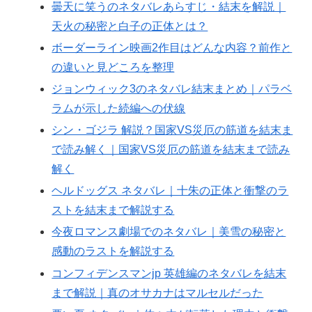
曇天に笑うのネタバレあらすじ・結末を解説｜
天火の秘密と白子の正体とは？
ボーダーライン映画2作目はどんな内容？前作と
の違いと見どころを整理
ジョンウィック3のネタバレ結末まとめ｜パラベ
ラムが示した続編への伏線
シン・ゴジラ 解説？国家VS災厄の筋道を結末ま
で読み解く｜国家VS災厄の筋道を結末まで読み
解く
ヘルドッグス ネタバレ｜十朱の正体と衝撃のラ
ストを結末まで解説する
今夜ロマンス劇場でのネタバレ｜美雪の秘密と
感動のラストを解説する
コンフィデンスマンjp 英雄編のネタバレを結末
まで解説｜真のオサカナはマルセルだった