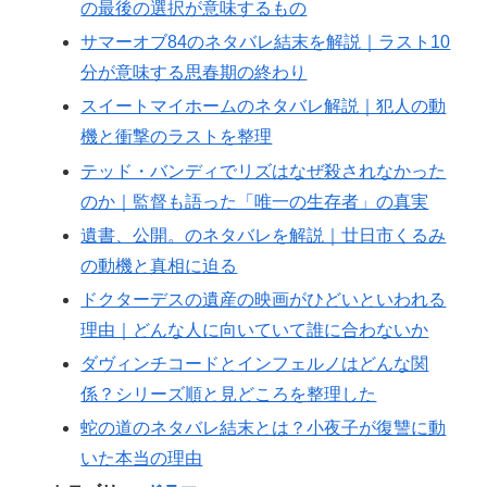
の最後の選択が意味するもの
サマーオブ84のネタバレ結末を解説｜ラスト10
分が意味する思春期の終わり
スイートマイホームのネタバレ解説｜犯人の動
機と衝撃のラストを整理
テッド・バンディでリズはなぜ殺されなかった
のか｜監督も語った「唯一の生存者」の真実
遺書、公開。のネタバレを解説｜廿日市くるみ
の動機と真相に迫る
ドクターデスの遺産の映画がひどいといわれる
理由｜どんな人に向いていて誰に合わないか
ダヴィンチコードとインフェルノはどんな関
係？シリーズ順と見どころを整理した
蛇の道のネタバレ結末とは？小夜子が復讐に動
いた本当の理由