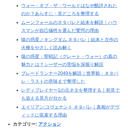
ウォー・オブ・ザ・ワールドはなぜ酷評された
のか？あらすじ・見どころを整理する
ムーンフォールのネタバレと結末を解説｜ハウ
スマンが自己犠牲を選んだ驚愕の理由
猿の惑星／キングダム ネタバレ｜結末と次作の
火種をやさしく読み解く
猿の惑星：聖戦記（グレート・ウォー）の真の
魅力とは？シーザーの苦悩を深掘り解説
ブレードランナー2049を解説｜世界観・ネタバ
レ・ラストの意味まで整理した
レディプレイヤー1の元ネタを整理する｜初見で
も追える見方が分かる
エイリアン:コヴェナント ネタバレ｜真相がデヴ
ィッドに収束する理由
カテゴリー:
アクション