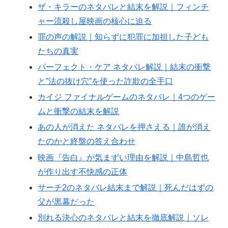
ザ・キラーのネタバレと結末を解説｜フィンチ
ャー流殺し屋映画の核心に迫る
罪の声の解説｜知らずに犯罪に加担した子ども
たちの真実
パーフェクト・ケア ネタバレ解説｜結末の衝撃
と”法の抜け穴”を使った詐欺の全手口
カイジ ファイナルゲームのネタバレ｜4つのゲー
ムと衝撃の結末を解説
あの人が消えた ネタバレを押さえる｜誰が消え
たのかと終盤の答え合わせ
映画『告白』が気まずい理由を解説｜中島哲也
が作り出す不快感の正体
サーチ2のネタバレ結末まで解説｜死んだはずの
父が黒幕だった
別れる決心のネタバレと結末を徹底解説｜ソレ