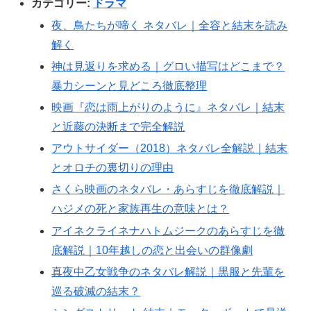
カテゴリー:
ドラマ
夜、鳥たちが啼く ネタバレ｜全容と結末を読み
解く
神は見返りを求める｜グロい描写はどこまで？
暴力シーンと見どころ徹底整理
映画『恋は雨上がりのように』ネタバレ｜結末
と近藤の決断まで完全解説
アウトサイダー（2018）ネタバレ全解説｜結末
とオロチの裏切りの理由
さくら映画のネタバレ・あらすじを徹底解説｜
ハジメの死と家族再生の意味とは？
アイネクライネナハトムジークのあらすじを徹
底解説｜10年越しの恋と出会いの群像劇
真夜中乙女戦争のネタバレ解説｜黒服と先輩を
巡る破滅の結末？