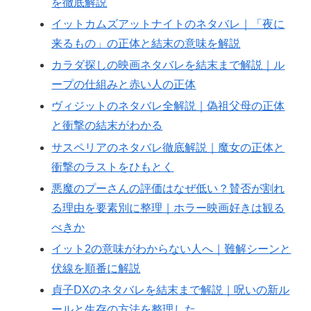
を徹底解説
イットカムズアットナイトのネタバレ｜「夜に
来るもの」の正体と結末の意味を解説
カラダ探しの映画ネタバレを結末まで解説｜ル
ープの仕組みと赤い人の正体
ヴィジットのネタバレ全解説｜偽祖父母の正体
と衝撃の結末がわかる
サスペリアのネタバレ徹底解説｜魔女の正体と
衝撃のラストをひもとく
悪魔のプーさんの評価はなぜ低い？賛否が割れ
る理由を要素別に整理｜ホラー映画好きは観る
べきか
イット2の意味がわからない人へ｜難解シーンと
伏線を順番に解説
貞子DXのネタバレを結末まで解説｜呪いの新ル
ールと生存の方法を整理した