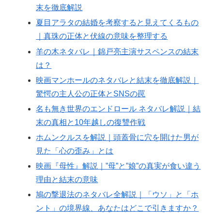
末を徹底解説
夏目アラタの結婚を考察すると見えてくるもの
｜真珠の正体と伏線の意味を整理する
羊の木ネタバレ｜錦戸亮主演サスペンスの結末
は？
映画マンホールのネタバレと結末を徹底解説｜
驚愕の主人公の正体とSNSの罠
名も無き世界のエンドロール ネタバレ解説｜結
末の真相と10年越しの復讐作戦
ホムンクルスを解説｜頭蓋骨に穴を開けた男が
見た「心の歪み」とは
映画『母性』解説｜”母”と”娘”の真実が食い違う
理由と結末の意味
鳩の撃退法のネタバレ全解説｜「ウソ」と「ホ
ント」の境界線、あなたはどこで引きますか？