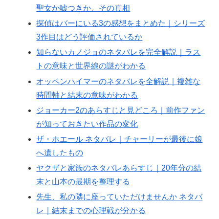
聖女か嘘つきか、その真相
探偵はバーにいる3の感想をまとめた｜シリーズ
3作目はどう評価されているか
知らないカノジョのネタバレを完全解説｜ラス
トの意味と世界線の謎がわかる
オッペンハイマーのネタバレを全解説｜複雑な
時間軸と結末の意味がわかる
ジョーカー2のあらすじと見どころ｜前作ファン
が知っておきたい作品の変化
ザ・ホエール ネタバレ｜チャーリーが最後に娘
へ遺したもの
ヤクザと家族のネタバレあらすじ｜20年分の結
末と山本の最期を整理する
先生、私の隣に座っていただけませんか ネタバ
レ｜結末までの心理戦が分かる