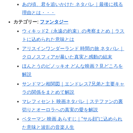
あの頃、君を追いかけた ネタバレ｜最後に残る
理由とは・・・
カテゴリー:
ファンタジー
ウィキッド2（永遠の約束）の考察まとめ｜ラス
トに込められた意味とは
アリスインワンダーランド 時間の旅 ネタバレ｜
クロノスフィアが暴いた真実と感動の結末
ほんとうのピノッキオ どんな映画？見どころを
解説
サンドマン相関図｜エンドレス7兄弟と主要キャ
ラの関係をまとめて解説
マレフィセント 映画ネタバレ｜ステファンの裏
切りとオーロラへの真実の愛を解説
ベターマン 映画 あらすじ｜”サル顔”に込められ
た意味と波乱の音楽人生