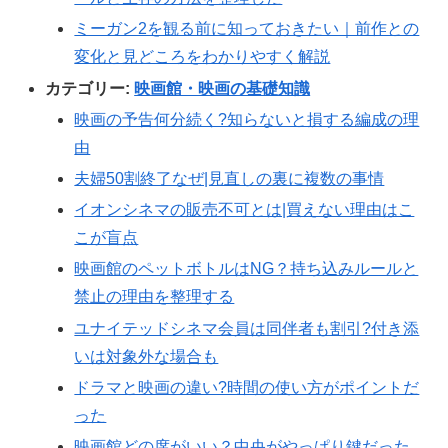
ミーガン2を観る前に知っておきたい｜前作との
変化と見どころをわかりやすく解説
カテゴリー:
映画館・映画の基礎知識
映画の予告何分続く?知らないと損する編成の理
由
夫婦50割終了なぜ|見直しの裏に複数の事情
イオンシネマの販売不可とは|買えない理由はこ
こが盲点
映画館のペットボトルはNG？持ち込みルールと
禁止の理由を整理する
ユナイテッドシネマ会員は同伴者も割引?付き添
いは対象外な場合も
ドラマと映画の違い?時間の使い方がポイントだ
った
映画館どの席がいい？中央がやっぱり鍵だった