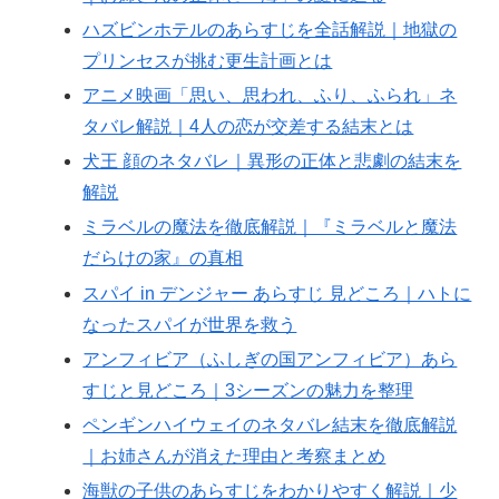
ハズビンホテルのあらすじを全話解説｜地獄の
プリンセスが挑む更生計画とは
アニメ映画「思い、思われ、ふり、ふられ」ネ
タバレ解説｜4人の恋が交差する結末とは
犬王 顔のネタバレ｜異形の正体と悲劇の結末を
解説
ミラベルの魔法を徹底解説｜『ミラベルと魔法
だらけの家』の真相
スパイ in デンジャー あらすじ 見どころ｜ハトに
なったスパイが世界を救う
アンフィビア（ふしぎの国アンフィビア）あら
すじと見どころ｜3シーズンの魅力を整理
ペンギンハイウェイのネタバレ結末を徹底解説
｜お姉さんが消えた理由と考察まとめ
海獣の子供のあらすじをわかりやすく解説｜少