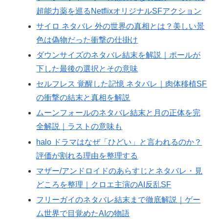
超能力薬を巡るNetflixオリジナルSFアクション
サイロ ネタバレ 外の世界の真相とは？美しい景
色は偽物だった衝撃の仕掛け
ダウンサイズのネタバレ結末を解説｜ポールが
下した最後の選択とその意味
セルフレス 覚醒した記憶 ネタバレ｜肉体移植SF
の衝撃の結末と真相を解説
ムーンフォールのネタバレ結末と月の正体を完
全解説｜ラストの意味も
halo ドラマはなぜ「ひどい」と言われるのか？
評価が割れる理由を整理する
マザー/アンドロイドのあらすじとネタバレ・見
どころを整理｜クロエ主演のAI反乱SF
フリーガイのネタバレ結末まで徹底解説｜ゲー
ム世界で目覚めたAIの物語