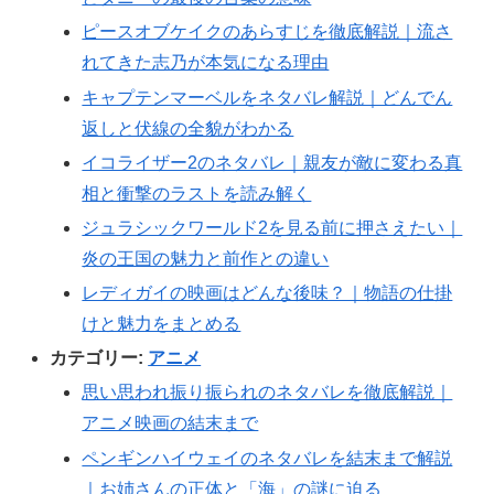
ピースオブケイクのあらすじを徹底解説｜流さ
れてきた志乃が本気になる理由
キャプテンマーベルをネタバレ解説｜どんでん
返しと伏線の全貌がわかる
イコライザー2のネタバレ｜親友が敵に変わる真
相と衝撃のラストを読み解く
ジュラシックワールド2を見る前に押さえたい｜
炎の王国の魅力と前作との違い
レディガイの映画はどんな後味？｜物語の仕掛
けと魅力をまとめる
カテゴリー:
アニメ
思い思われ振り振られのネタバレを徹底解説｜
アニメ映画の結末まで
ペンギンハイウェイのネタバレを結末まで解説
｜お姉さんの正体と「海」の謎に迫る