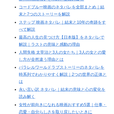
コードブルー映画のネタバレを全部まとめ｜結
末と7つのストーリーを解説
ステップ 映画ネタバレ｜結末と10年の奇跡をす
べて解説
最高の人生の見つけ方【日本版】をネタバレで
解説｜ラストの意味と感動の理由
人間失格 太宰治と3人の女たち｜3人の女との愛
し方が全然違う理由とは
パラレルワールドラブストーリーのネタバレを
時系列でわかりやすく解説｜2つの世界の正体と
は
永い言い訳 ネタバレ｜結末の意味と心の変化を
読み解く
女性が前向きになれる映画おすすめ5選｜仕事・
恋愛・自分らしさを取り戻したいときに