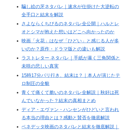
騙し絵の牙ネタバレ｜速水が仕掛けた大逆転の
全手口と結末を解説
さよならくちびるのネタバレ全公開｜ハルとレ
オとシマが抱えた想いはどこへ向かったのか
映画「火花」はなぜ「ひどい」と感じる人が多
いのか？原作・ドラマ版との違いも解説
ラストレター ネタバレ｜手紙が暴く三角関係と
未咲の悲しい真実
15時17分パリ行き、結末は？｜本人が演じたテ
ロ制圧の全貌
青くて痛くて脆いのネタバレ全解説｜秋好は死
んでいなかった？結末の真相まとめ
ディア・エヴァン・ハンセンがひどいと言われ
る本当の理由とは？感動と賛否を徹底解説
ベネデッタ映画のネタバレと結末を徹底解説｜