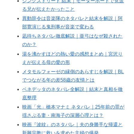
シングストリート 結末｜モーターボートで見送
る兄が伝えたかったこと
異動辞令は音楽隊のネタバレと結末を解説｜阿
部寛演じる鬼刑事が音楽で変わる
凪待ちネタバレ徹底解説｜亜弓はなぜ殺された
のか？
湯を沸かすほどの熱い愛の感想まとめ｜宮沢り
えが伝える母の愛の形
メタモルフォーゼの縁側のあらすじを解説｜BL
でつながる年の差58歳の友情とは
ベネデッタのネタバレ全解説｜結末と真相を徹
底整理
映画「光」橋本マナミ ネタバレ｜25年前の罪が
揺さぶる妻・南海子の深層心理とは？
映画『波紋』のネタバレ｜夫の身勝手な帰還と
新興宗教に救いを求めた主婦の爆発