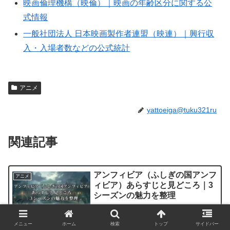
映画倫理機構（映倫）｜映画の年齢区分に関する公
式情報
一般社団法人 日本映画製作者連盟（映連）｜興行収
入・入場者数などの公式統計
アニメ
yattoeiga@tuku321ru
関連記事
アンフィビア（ふしぎの国アンフ
アニメ
ィビア）あらすじと見どころ｜3
シーズンの魅力を整理
カエルの国に迷い込んだ13歳の少女の成
長を描くディズニーアニメ「アンフィビ
ア（ふしぎの国アンフィビア）」。全3シ
メニュー
ホーム
検索
トップ
サイドバー