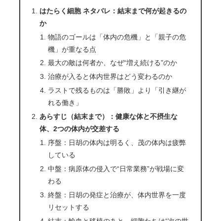
はたらく細胞 ネタバレ：結末まで何が起きるの
か
物語のゴールは「体内の危機」と「親子の危
機」が重なる点
最大の敵は何者か、なぜ“増え続ける”のか
治療が入ると体内世界はどう変わるのか
ラストで残るものは「勝敗」より「引き継が
れる働き」
あらすじ（結末まで）：健康な体と不摂生な
体、2つの体内が交差する
序盤：日胡の体内は明るく、茂の体内は疲弊
している
中盤：病原体の侵入で“日常業務”が戦場に変
わる
終盤：日胡の発症と治療が、体内世界を一度
リセットする
結末：輸血と移植のあと、細胞たちは“次の世