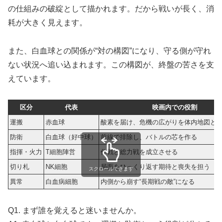
の仕組みの破綻として描かれます。だから戦いが長く、消
耗が大きく見えます。
また、白血球との関係が“対の構図”になり、守る側が守れ
ない状況へ追い込まれます。この構図が、終盤の苦さを支
えています。
区分
代表
映画内での役割
運搬
赤血球
酸素を届け、危機の広がりを体内地図と
防衛
白血球（好中球）
前線で排除し、バトルの芯を作る
指揮・火力
T細胞陣営
作戦と総力戦を成立させる
切り札
NK細胞
局面をひっくり返す期待と喪失を担う
スクロールできます
異常
白血病細胞
内側から崩す“長期戦の敵”になる
Q1. まず誰を覚えると迷いませんか。