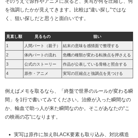
そのうえで原作やアニメに戻ると、実写が何を圧縮し、何
を強調したかが見えてきます。比較は“違い探し”ではな
く、狙い探しだと思うと面白いです。
見直し順
見るもの
狙い
1
人間パート（親子）
結末の意味を感情面で整理する
2
体内パートの流れ
危機の種類が変わる転換点を押さえる
3
公式のストーリー
作品が公表している骨格と照合する
4
原作・アニメ
実写の圧縮点と強調点を見つける
例えばメモを取るなら、「終盤で世界のルールが変わる瞬
間」を1行で書いてみてください。治療が入った瞬間なの
か、輸血で助っ人が来た瞬間なのか。そこがあなたの“こ
の映画の芯”になります。
実写は原作に加えBLACK要素も取り込み、対比構造