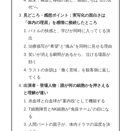
代”へ
見どころ・感想ポイント：実写化の面白さは
「体内の理屈」を感情に接続したところ
バトルの快感と、学びが同時に入ってくる演
出
治療描写が“希望”と“痛み”を同時に見せる理由
笑いが消える瞬間があるから、泣ける場面が
効く
ラストの余韻は「働く意味」を観客側に返し
てくる
出演者・登場人物：誰が何の細胞かを押さえる
と理解が速い
赤血球と白血球が“案内役”として機能する
T細胞陣営とNK細胞が“免疫チーム”の顔にな
る
人間パートの親子が、体内ドラマの温度を決