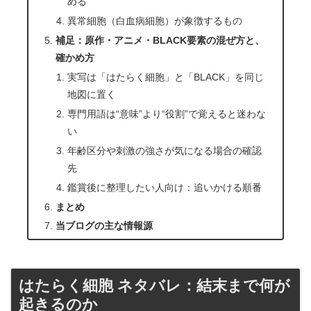
める
異常細胞（白血病細胞）が象徴するもの
補足：原作・アニメ・BLACK要素の混ぜ方と、
確かめ方
実写は「はたらく細胞」と「BLACK」を同じ
地図に置く
専門用語は“意味”より“役割”で覚えると迷わな
い
年齢区分や刺激の強さが気になる場合の確認
先
鑑賞後に整理したい人向け：追いかける順番
まとめ
当ブログの主な情報源
はたらく細胞 ネタバレ：結末まで何が
起きるのか