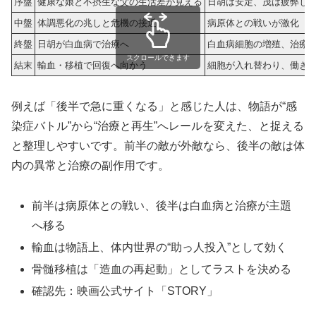
序盤
健康な娘と不摂生な父の生活差が見える
日胡は安定、茂は疲弊し
中盤
体調悪化の兆しと危機の接近
病原体との戦いが激化
終盤
日胡が白血病で治療へ
白血病細胞の増殖、治療
スクロールできます
結末
輸血・移植で回復へ向かう
細胞が入れ替わり、働き
例えば「後半で急に重くなる」と感じた人は、物語が“感
染症バトル”から“治療と再生”へレールを変えた、と捉える
と整理しやすいです。前半の敵が外敵なら、後半の敵は体
内の異常と治療の副作用です。
前半は病原体との戦い、後半は白血病と治療が主題
へ移る
輸血は物語上、体内世界の“助っ人投入”として効く
骨髄移植は「造血の再起動」としてラストを決める
確認先：映画公式サイト「STORY」