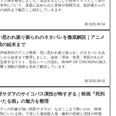
ャスト陣を整理しました。実話をもとにした戦争ドラマとして知ら
る本作について、原題に込められた意味や視聴方法、批評家からの
価の傾向まで幅広くご紹介していきます。
2026.08.04
い思われ振り振られのネタバレを徹底解説｜アニメ
画の結末まで
坂伊緒原作のアニメ映画「思い思われ振り振られ」のネタバレをあ
じから結末まで整理しました。由奈・理央・朱里・和臣の4人の
交差するラスト、告白シーンの流れ、BUMP OF CHICKENの挿入
が響く感動の場面も含めて解説しています。
2026.08.02
部サダヲのサイコパス演技が怖すぎる｜映画『死刑
いたる病』の魅力を整理
メディの印象が強い阿部サダヲが、なぜここまで怖いのか。映画
死刑にいたる病』で演じた連続殺人鬼・榛村の役柄と演技の特徴、