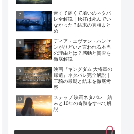
青くて痛くて脆いのネタバ
レ全解説｜秋好は死んでい
なかった？結末の真相まと
め
ディア・エヴァン・ハンセ
ンがひどいと言われる本当
の理由とは？感動と賛否を
徹底解説
映画『キングダム 大将軍の
帰還』ネタバレ完全解説｜
王騎の最期と結末を徹底考
察
ステップ 映画ネタバレ｜結
末と10年の奇跡をすべて解
説