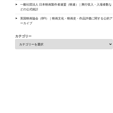
一般社団法人 日本映画製作者連盟（映連）｜興行収入・入場者数な
どの公式統計
英国映画協会（BFI）｜映画文化・映画史・作品評価に関する公的ア
ーカイブ
カテゴリー