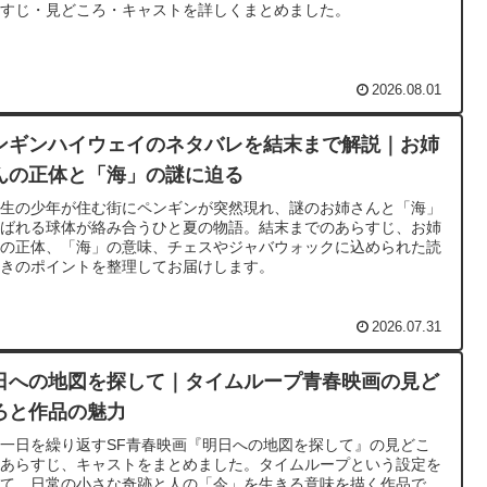
らすじ・見どころ・キャストを詳しくまとめました。
2026.08.01
ンギンハイウェイのネタバレを結末まで解説｜お姉
んの正体と「海」の謎に迫る
学生の少年が住む街にペンギンが突然現れ、謎のお姉さんと「海」
呼ばれる球体が絡み合うひと夏の物語。結末までのあらすじ、お姉
んの正体、「海」の意味、チェスやジャバウォックに込められた読
解きのポイントを整理してお届けします。
2026.07.31
日への地図を探して｜タイムループ青春映画の見ど
ろと作品の魅力
一日を繰り返すSF青春映画『明日への地図を探して』の見どこ
、あらすじ、キャストをまとめました。タイムループという設定を
して、日常の小さな奇跡と人の「今」を生きる意味を描く作品で