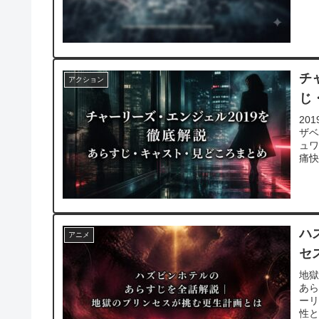
チ
アクション
じ
20
ザ
ュワ
痛
く
ハ
アニメ
セ
地
あら
ー
性