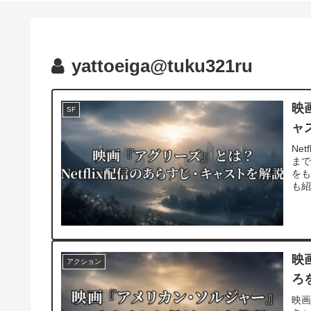
yattoeiga@tuku321ru
映
SF
ャ
Ne
ま
を
も
映
アクション
ろ
映