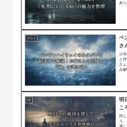
あ
ペ
アニメ
さ
小
と
さ
み
明
SF
こ
同じ
ろ
通