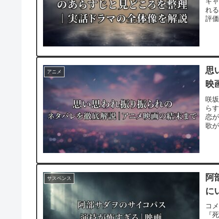
キ
れ
評
思
アニメ
映
咲
らす
恋が
歌
阿
サスペンス
に
コ
『