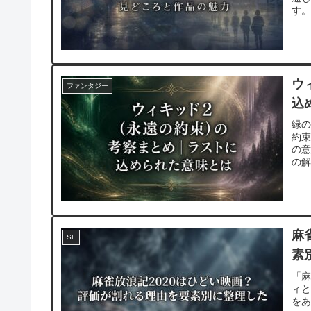
す
ウ
ファンタジー
込
緑の
約束
の
の
麻
SF
素
「麻
ィ
を