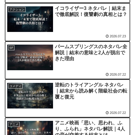
イコライザー3 ネタバレ｜結末ま
アクション
で徹底解説！復讐劇の真相とは？
2026.07.23
パームスプリングスのネタバレ全
SF
解説｜結末の意味と2人が脱出で
きた理由
2026.07.22
逆転のトライアングル ネタバレ
コメディ
｜結末から読み解く階級社会の転
覆と復元
2026.07.22
アニメ映画「思い、思われ、ふ
アニメ
り、ふられ」ネタバレ解説｜4人
の恋が交差する結末とは