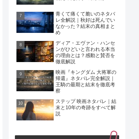
青くて痛くて脆いのネタバ
レ全解説｜秋好は死んでい
なかった？結末の真相まと
め
ディア・エヴァン・ハンセ
ンがひどいと言われる本当
の理由とは？感動と賛否を
徹底解説
映画『キングダム 大将軍の
帰還』ネタバレ完全解説｜
王騎の最期と結末を徹底考
察
ステップ 映画ネタバレ｜結
末と10年の奇跡をすべて解
説