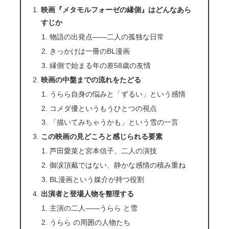
映画『メタモルフォーゼの縁側』はどんなあら
すじか
物語の出発点――二人の孤独な日常
きっかけは一冊のBL漫画
縁側で始まる年の差58歳の友情
映画の中盤までの流れをたどる
うらら自身の悩みと「ずるい」という感情
コメダ優というもうひとつの視点
「描いてみちゃうかも」という雪の一言
この映画の見どころと感じられる要素
芦田愛菜と宮本信子、二人の演技
御涙頂戴ではない、静かな感情の積み重ね
BL漫画という媒介が持つ役割
出演者と登場人物を整理する
主演の二人――うらら と雪
うらら の周囲の人物たち