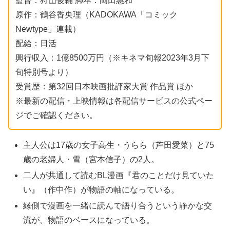
監督：狩山俊輔 脚本：岡田惠和
原作：鶴谷香央理（KADOKAWA「コミック
Newtype」連載）
配給：日活
興行収入：1億8500万円（※キネマ旬報2023年3月下
旬特別号より）
受賞歴：第32回日本映画批評家大賞 作品賞 ほか
※最新の配信・上映情報は各配信サービスの公式ペー
ジでご確認ください。
主人公は17歳の女子高生・うらら（芦田愛菜）と75
歳の老婦人・雪（宮本信子）の2人。
二人が共通して読むBL漫画『君のことだけ見ていた
い』（作中作）が物語の軸になっている。
縁側で漫画を一緒に読んで語り合うという静かな交
流が、物語のベースになっている。