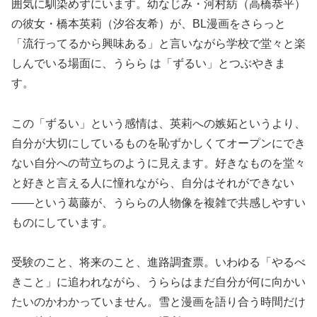
囲気に馴染めずにいます。幼なじみ・河村紡（高橋恭平）
の彼女・橋本英莉（汐谷友希）が、BL漫画をさらっと
「流行ってるから興味ある」と言いながら学校で堂々と楽
しんでいる場面に、うらら は「ずるい」とつぶやきま
す。
この「ずるい」という感情は、英莉への嫉妬というより、
自分が大切にしているものを恥ずかしくてオープンにでき
ない自分への苛立ちのように見えます。好きなものを堂々
と好きと言える人に憧れながら、自分はそれができない
——という葛藤が、うららの人物像を複雑で共感しやすい
ものにしています。
受験のこと、将来のこと、進路調査票。いわゆる「やるべ
きこと」に追われながら、うららはまだ自分が何に向かい
たいのかわかっていません。雪と漫画を語り合う時間だけ