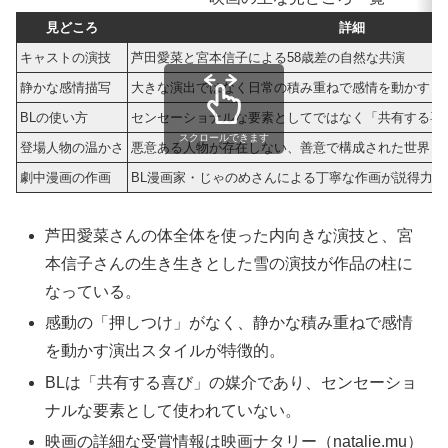
見どころ
詳細
キャストの演技
芦田愛菜と宮本信子による58歳差の自然な共演
静かな感情描写
大きな演出ではなく日常の積み重ねで感情を動かす
BLの使い方
センセーショナルな要素としてではなく「共有する喜
スクロールできます
登場人物の温かさ
悪意ある人物が存在しない、善意で構成された世界
劇中漫画の作画
BL漫画家・じゃのめさんによる丁寧な作画が説得力を
芦田愛菜さんの体全体を使った内向きな演技と、宮
本信子さんの生き生きとした雪の演技が作品の柱に
なっている。
感動の「押しつけ」がなく、静かな積み重ねで感情
を動かす演出スタイルが特徴的。
BLは「共有する喜び」の媒介であり、センセーショ
ナルな要素として使われていない。
映画の詳細な受賞情報は映画ナタリー（natalie.mu）