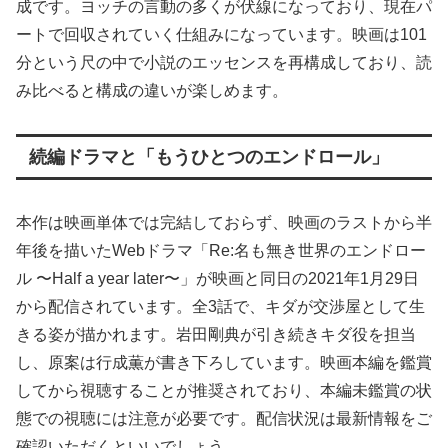
成です。ヨッチの言動の多くが伏線になっており、現在パ
ートで回収されていく仕組みになっています。映画は101
分という尺の中で小説のエッセンスを再構成しており、読
み比べると構成の違いが楽しめます。
続編ドラマと「もうひとつのエンドロール」
本作は映画単体では完結しておらず、映画のラストから半
年後を描いたWebドラマ「Re:名も無き世界のエンドロー
ル 〜Half a year later〜」が映画と同日の2021年1月29日
から配信されています。全3話で、キダが交渉屋として生
きる姿が描かれます。岩田剛典が引き続きキダ役を担当
し、原案は行成薫が書き下ろしています。映画本編を鑑賞
してから視聴することが推奨されており、本編未鑑賞の状
態での視聴には注意が必要です。配信状況は最新情報をご
確認いただくといいでしょう。