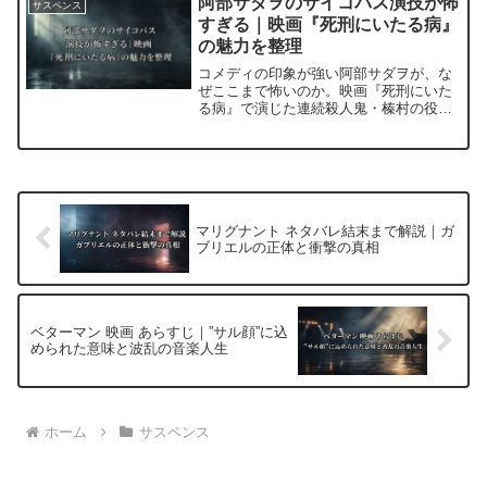
阿部サダヲのサイコパス演技が怖
サスペンス
すぎる｜映画『死刑にいたる病』
の魅力を整理
コメディの印象が強い阿部サダヲが、な
ぜここまで怖いのか。映画『死刑にいた
る病』で演じた連続殺人鬼・榛村の役柄
と演技の特徴、あらすじ・見どころ・キ
ャストを詳しくまとめました。
マリグナント ネタバレ結末まで解説｜ガ
ブリエルの正体と衝撃の真相
ベターマン 映画 あらすじ｜”サル顔”に込
められた意味と波乱の音楽人生
ホーム
サスペンス