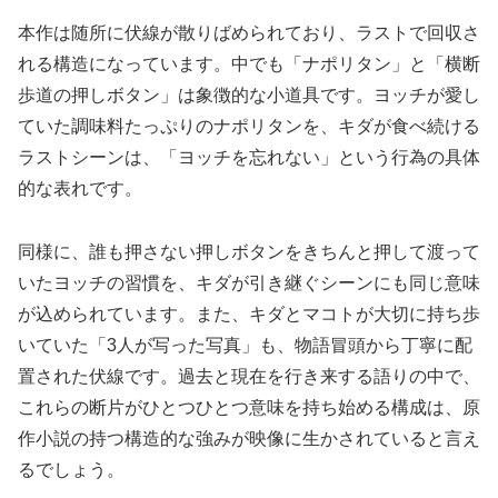
本作は随所に伏線が散りばめられており、ラストで回収さ
れる構造になっています。中でも「ナポリタン」と「横断
歩道の押しボタン」は象徴的な小道具です。ヨッチが愛し
ていた調味料たっぷりのナポリタンを、キダが食べ続ける
ラストシーンは、「ヨッチを忘れない」という行為の具体
的な表れです。
同様に、誰も押さない押しボタンをきちんと押して渡って
いたヨッチの習慣を、キダが引き継ぐシーンにも同じ意味
が込められています。また、キダとマコトが大切に持ち歩
いていた「3人が写った写真」も、物語冒頭から丁寧に配
置された伏線です。過去と現在を行き来する語りの中で、
これらの断片がひとつひとつ意味を持ち始める構成は、原
作小説の持つ構造的な強みが映像に生かされていると言え
るでしょう。