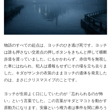
物語のすべての起点は、ヨッチのひき逃げ死です。ヨッチ
は誰も押さない交差点の押しボタンをきちんと押して横断
歩道を渡っていました。にもかかわらず、赤信号を無視し
た車にはねられ、犯人は通報もせずにその場を立ち去りま
した。キダがサンタの衣装のままヨッチの遺体を発見した
のは、まさにクリスマスイブのことです。
ヨッチが生前よく口にしていたのが「忘れられるのが怖
い」という言葉でした。この言葉がキダとマコトを動かす
原動力になります。安藤という権力者は事件を闇に葬ろう