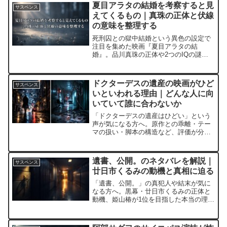
た。
夏目アラタの結婚を考察すると見
サスペンス
えてくるもの｜真珠の正体と伏線
の意味を整理する
死刑囚との獄中結婚という異色の設定で
注目を集めた映画『夏目アラタの結
婚』。品川真珠の正体や2つのIQの謎、
アラタが真珠に惹かれた理由まで、作品
に込められた伏線と考察ポイントをわか
りやすく整理しています。
ドクターデスの遺産の映画がひど
サスペンス
いといわれる理由｜どんな人に向
いていて誰に合わないか
「ドクターデスの遺産はひどい」という
声が気になる方へ。原作との乖離・テー
マの扱い・脚本の構造など、評価が分か
れる背景を中立的に整理します。あらす
じや登場人物、どんな人に合いやすい作
品かもあわせて解説します。
遺書、公開。のネタバレを解説｜
サスペンス
廿日市くるみの動機と真相に迫る
「遺書、公開。」の真犯人や結末が気に
なる方へ。黒幕・廿日市くるみの正体と
動機、姫山椿が1位を目指した本当の理
由、衝撃のラストまで、公式情報をもと
にわかりやすく整理しています。