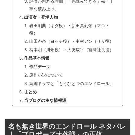
評価が割れる理由｜「先読みできる」vs「丁
寧な積み上げ」
出演者・登場人物
岩田剛典（キダ役）・新田真剣佑（マコト
役）
山田杏奈（ヨッチ役）・中村アン（リサ役）
柄本明（川畑役）・大友康平（宮澤社長役）
作品基本情報
作品データ
原作小説について
続編ドラマと「もうひとつのエンドロール」
まとめ
当ブログの主な情報源
名も無き世界のエンドロール ネタバレ
｜「プロポーズ大作戦」の正体