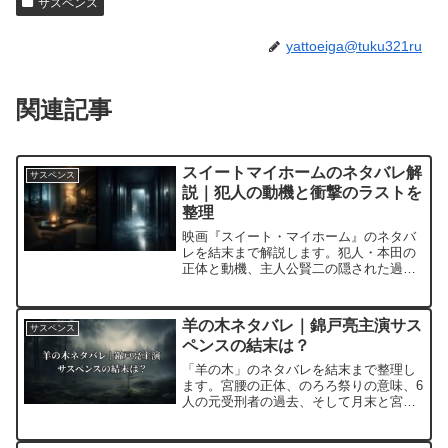
サスペンス
yattoeiga@tuku321ru
関連記事
スイートマイホームのネタバレ解
サスペンス
説｜犯人の動機と衝撃のラストを
整理
映画『スイート・マイホーム』のネタバ
レを結末まで解説します。犯人・本田の
正体と動機、主人公賢二の隠された過
去、そして戦慄のラストシーンの意味ま
で、公式情報をもとに整理しました。鑑
賞後の振り返りにもお使いください。
羊の木ネタバレ｜錦戸亮主演サス
サスペンス
ペンスの結末は？
「羊の木」のネタバレを結末まで整理し
ます。宮腰の正体、のろろ祭りの意味、6
人の元受刑者の過去、そして月末と宮腰
が崖から飛び込む衝撃のラストまで、ス
トーリーの要点と見どころをまとめまし