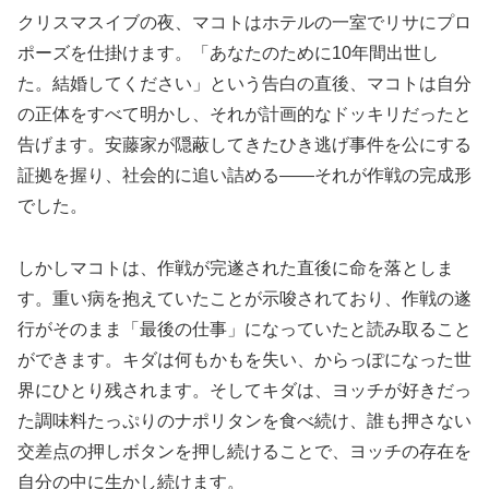
クリスマスイブの夜、マコトはホテルの一室でリサにプロ
ポーズを仕掛けます。「あなたのために10年間出世し
た。結婚してください」という告白の直後、マコトは自分
の正体をすべて明かし、それが計画的なドッキリだったと
告げます。安藤家が隠蔽してきたひき逃げ事件を公にする
証拠を握り、社会的に追い詰める——それが作戦の完成形
でした。
しかしマコトは、作戦が完遂された直後に命を落としま
す。重い病を抱えていたことが示唆されており、作戦の遂
行がそのまま「最後の仕事」になっていたと読み取ること
ができます。キダは何もかもを失い、からっぽになった世
界にひとり残されます。そしてキダは、ヨッチが好きだっ
た調味料たっぷりのナポリタンを食べ続け、誰も押さない
交差点の押しボタンを押し続けることで、ヨッチの存在を
自分の中に生かし続けます。