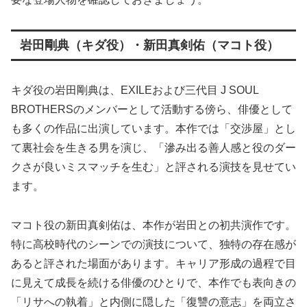
岩田剛典（キダ役）・新田真剣佑（マコト役）
キダ役の岩田剛典は、EXILEおよび三代目 J SOUL
BROTHERSのメンバーとして活動する傍ら、俳優として
も多くの作品に出演しています。本作では「交渉屋」とし
て裏社会を生きる男を演じ、「滲み出る善人感と役のダー
クさが良いミスマッチを生む」と評される演技を見せてい
ます。
マコト役の新田真剣佑は、本作が岩田との初共演作です。
特に高校時代のシーンでの演技について、独特の存在感が
あると評された場面があります。キャリア形成の過程で目
に見えて成長を続ける俳優のひとりで、本作でも表向きの
「リサへの執着」と内側に隠した「復讐の意志」を両立さ